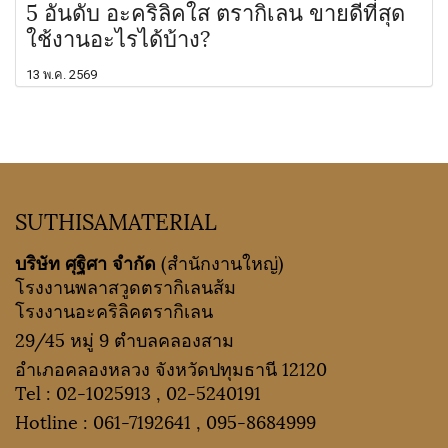
5 อันดับ อะคริลิคใส ตรากิเลน ขายดีที่สุด
ใช้งานอะไรได้บ้าง?
13 พ.ค. 2569
SUTHISAMATERIAL
บริษัท ศุฐิศา จำกัด
(สำนักงานใหญ่)
โรงงานพลาสวูดตรากิเลนส้ม
โรงงานอะคริลิคตรากิเลน
29/45 หมู่ 9 ตำบลคลองสาม
อำเภอคลองหลวง จังหวัดปทุมธานี 12120
Tel :
02-1025913
,
02-5240191
Hotline :
061-7192641
,
095-8684999