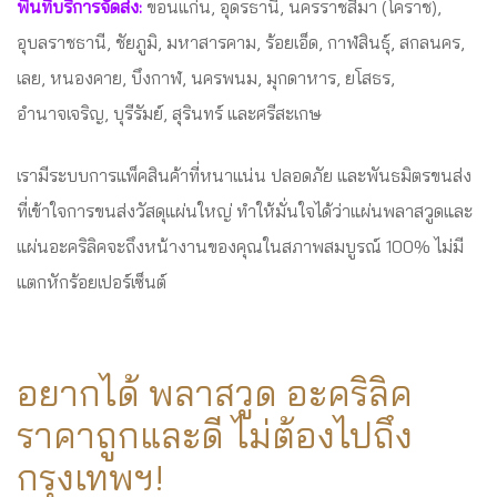
พื้นที่บริการจัดส่ง:
ขอนแก่น, อุดรธานี, นครราชสีมา (โคราช),
อุบลราชธานี, ชัยภูมิ, มหาสารคาม, ร้อยเอ็ด, กาฬสินธุ์, สกลนคร,
เลย, หนองคาย, บึงกาฬ, นครพนม, มุกดาหาร, ยโสธร,
อำนาจเจริญ, บุรีรัมย์, สุรินทร์ และศรีสะเกษ
เรามีระบบการแพ็คสินค้าที่หนาแน่น ปลอดภัย และพันธมิตรขนส่ง
ที่เข้าใจการขนส่งวัสดุแผ่นใหญ่ ทำให้มั่นใจได้ว่าแผ่นพลาสวูดและ
แผ่นอะคริลิคจะถึงหน้างานของคุณในสภาพสมบูรณ์ 100% ไม่มี
แตกหักร้อยเปอร์เซ็นต์
อยากได้ พลาสวูด อะคริลิค
ราคาถูกและดี ไม่ต้องไปถึง
กรุงเทพฯ!