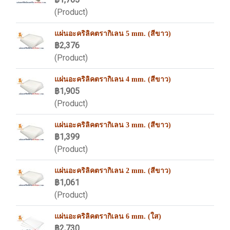
(Product)
แผ่นอะคริลิคตรากิเลน 5 mm. (สีขาว)
฿2,376
(Product)
แผ่นอะคริลิคตรากิเลน 4 mm. (สีขาว)
฿1,905
(Product)
แผ่นอะคริลิคตรากิเลน 3 mm. (สีขาว)
฿1,399
(Product)
แผ่นอะคริลิคตรากิเลน 2 mm. (สีขาว)
฿1,061
(Product)
แผ่นอะคริลิคตรากิเลน 6 mm. (ใส)
฿2,730