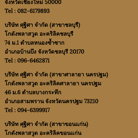
จังหวัดเชียงใหม่ 50000
Tel :
082-6179893
บริษัท ศุฐิศา จำกัด
(สาขาชลบุรี)
โกดังพลาสวูด อะคริลิคชลบุรี
74 ม.1 ตำบลหนองซ้ำซาก
อำเภอบ้านบึง จังหวัดชลบุรี 20170
Tel :
096-6462871
บริษัท ศุฐิศา จำกัด
(สาขาศาลายา นครปฐม)
โกดังพลาสวูด อะคริลิคศาลายา นครปฐม
46 ม.6 ตำบลบางกระทึก
อำเภอสามพราน จังหวัดนครปฐม 73210
Tel :
094-6399917
บริษัท ศุฐิศา จำกัด
(สาขาขอนแก่น)
โกดังพลาสวูด อะคริลิคขอนแก่น