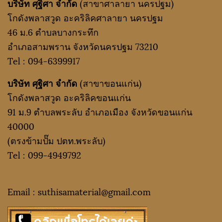
บริษัท ศุฐิศา จำกัด
(สาขาศาลายา นครปฐม)
โกดังพลาสวูด อะคริลิคศาลายา นครปฐม
46 ม.6 ตำบลบางกระทึก
อำเภอสามพราน จังหวัดนครปฐม 73210
Tel :
094-6399917
บริษัท ศุฐิศา จำกัด
(สาขาขอนแก่น)
โกดังพลาสวูด อะคริลิคขอนแก่น
91 ม.9 ตำบลพระลับ อำเภอเมือง จังหวัดขอนแก่น
40000
(ตรงข้ามปั๊ม ปตท.พระลับ)
Tel :
099-4949792
Email : suthisamaterial@gmail.
com