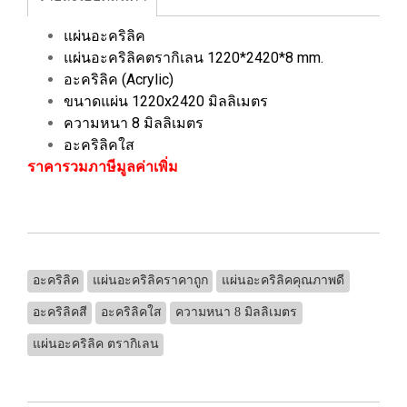
แผ่นอะคริลิค
แผ่นอะคริลิคตรากิเลน 1220*2420*8 mm.
อะคริลิค (Acrylic)
ขนาดแผ่น 1220x2420 มิลลิเมตร
ความหนา 8 มิลลิเมตร
อะคริลิคใส
ราคารวมภาษีมูลค่าเพิ่ม
อะคริลิค
แผ่นอะคริลิคราคาถูก
แผ่นอะคริลิคคุณภาพดี
อะคริลิคสี
อะคริลิคใส
ความหนา 8 มิลลิเมตร
แผ่นอะคริลิค ตรากิเลน