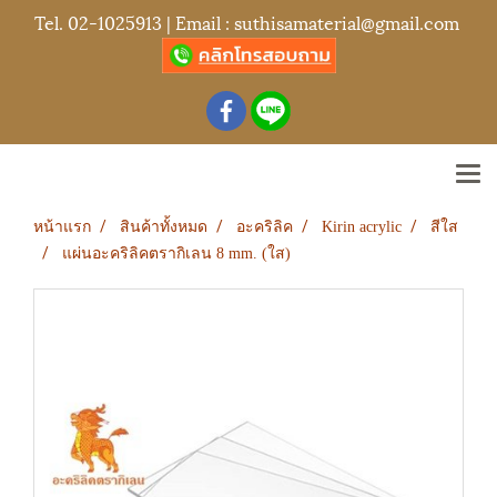
Tel.
02-1025913
| Email :
suthisamaterial@gmail.com
หน้าแรก
สินค้าทั้งหมด
อะคริลิค
Kirin acrylic
สีใส
แผ่นอะคริลิคตรากิเลน 8 mm. (ใส)