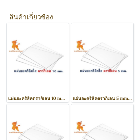
สินค้าเกี่ยวข้อง
แผ่นอะคริลิคตรากิเลน 10 mm. (ใส)
แผ่นอะคริลิคตรากิเลน 5 mm. (ใส)