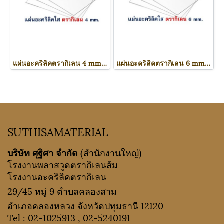
แผ่นอะคริลิคตรากิเลน 4 mm. (ใส)
แผ่นอะคริลิคตรากิเลน 6 mm. (ใส)
SUTHISAMATERIAL
บริษัท ศุฐิศา จำกัด
(สำนักงานใหญ่)
โรงงานพลาสวูดตรากิเลนส้ม
โรงงานอะคริลิคตรากิเลน
29/45 หมู่ 9 ตำบลคลองสาม
อำเภอคลองหลวง จังหวัดปทุมธานี 12120
Tel :
02-1025913
,
02-5240191