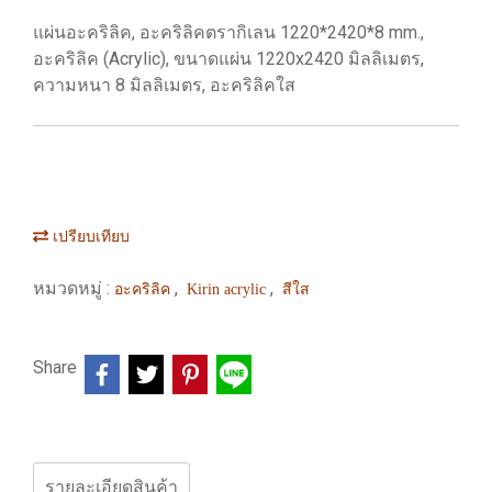
แผ่นอะคริลิค, อะคริลิคตรากิเลน 1220*2420*8 mm.,
อะคริลิค (Acrylic), ขนาดแผ่น 1220x2420 มิลลิเมตร,
ความหนา 8 มิลลิเมตร, อะคริลิคใส
เปรียบเทียบ
หมวดหมู่ :
,
,
อะคริลิค
Kirin acrylic
สีใส
Share
รายละเอียดสินค้า