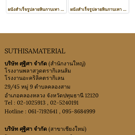
ผนังสำเร็จรูปลายหินกาบเทา S502_3800
ผนังสำเร็จรูปลายหินกาบเทา S502_2900
SUTHISAMATERIAL
บริษัท ศุฐิศา จำกัด
(สำนักงานใหญ่)
โรงงานพลาสวูดตรากิเลนส้ม
โรงงานอะคริลิคตรากิเลน
29/45 หมู่ 9 ตำบลคลองสาม
อำเภอคลองหลวง จังหวัดปทุมธานี 12120
Tel :
02-1025913
,
02-5240191
Hotline :
061-7192641
,
095-8684999
บริษัท ศุฐิศา จำกัด
(สาขาเชียงใหม่)