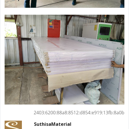
2403:6200:88a8:8512:d854:e919:13fb:8a0b
SuthisaMaterial