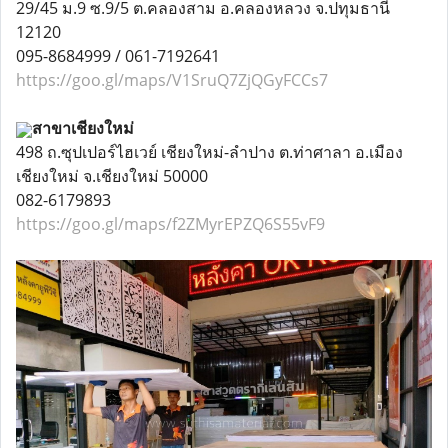
29/45 ม.9 ซ.9/5 ต.คลองสาม อ.คลองหลวง จ.ปทุมธานี
12120
095-8684999 / 061-7192641
https://goo.gl/maps/V1SruQ7ZjQGyFCCs7
สาขาเชียงใหม่
498 ถ.ซุปเปอร์ไฮเวย์ เชียงใหม่-ลำปาง ต.ท่าศาลา อ.เมือง
เชียงใหม่ จ.เชียงใหม่ 50000
082-6179893
https://goo.gl/maps/f2ZMyrEPZQ6S55vF9