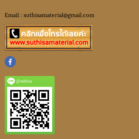
Email : suthisamaterial@gmail.
com
@suthisa