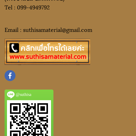
Tel :
099-4949792
Email : suthisamaterial@gmail.
com
@suthisa