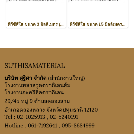
พีวีซีสีใส ขนาด 3 มิลลิเมตร (PVC Clear Sheet)
พีวีซีสีใส ขนาด 1.5 มิลลิเมตร (PVC Clear Sheet)
SUTHISAMATERIAL
บริษัท ศุฐิศา จำกัด
(สำนักงานใหญ่)
โรงงานพลาสวูดตรากิเลนส้ม
โรงงานอะคริลิคตรากิเลน
29/45 หมู่ 9 ตำบลคลองสาม
อำเภอคลองหลวง จังหวัดปทุมธานี 12120
Tel :
02-1025913
,
02-5240191
Hotline :
061-7192641
,
095-8684999