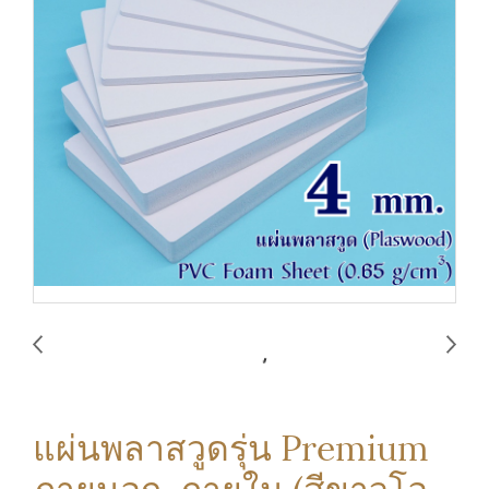
แผ่นพลาสวูดรุ่น Premium
ภายนอก-ภายใน (สีขาวโอ