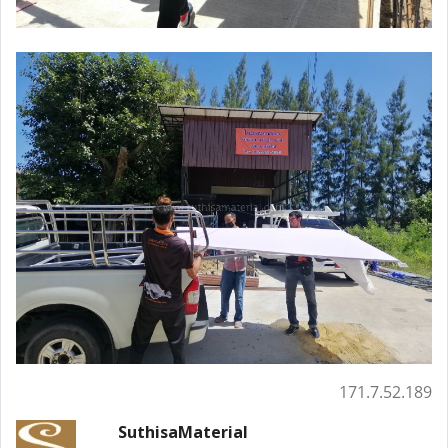
171.7.52.189
SuthisaMaterial