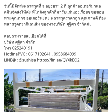
วันนี้มีจัดส่งพลาสวูดที่ จ.อยุธยาฯ 2 ที่ ลูกค้าออเดอร์มาแอ
ดมินจัดส่งให้ค่ะ ที่โกดังลูกค้าก็มารับแผ่นเองเรื่อยๆ ขอขอบ
พระคุณทุกๆ ออเดอร์นะคะ พลาสวูดราคาถูก คุณภาพดี ต้อง
พลาสวูดตรากิเลนส้ม ของทางบริษัท ศุฐิศา จำกัดค่ะ
สอบถามรายละเอียดได้ที่
บริษัท ศุฐิศา จำกัด
โทร 025240191
HotlinePVC : 0617192641 , 0958684999
LINE@ : @suthisa https://lin.ee/QYXkEO2