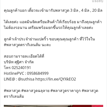
แจ้งลบ
คุณลูกค้าบอก เดี๋ยวจะเข้ามารับพลาสวูด 3 มิล , 4 มิล , 20 มิล
ได้เลยค่ะ แอดมินจัดเตรียมสินค้าให้เรียบร้อย มาถึงคุณลูกค้า
ไม่ต้องรอนาน เตรียมพร้อมยกขึ้นรถให้คุณลูกค้าเลยค่ะ
ลูกค้าเจ้าประจำย่านแปดริ้ว ขอบคุณคุณลูกค้า ที่ไว้ใจใน
#พลาสวูดตรากิเลนส้ม นะคะ
สอบถามรายละเอียดได้ที่
บริษัท ศุฐิศา จำกัด
โทร 025240191
HotlinePVC : 0958684999
LINE@ : @suthisa https://lin.ee/QYXkEO2
#พลาสวูด #พลาสวูดฉลุลาย #พลาสวูดราคาถูก #พลาสวูด
ตรากิเลนส้ม