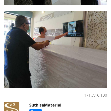
171.7.16.130
SuthisaMaterial