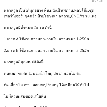
แจ้งลบ
พลาสวูด เป็นได้ทุกอย่าง พื้น,ผนัง,ฝ้าเพดาน,ท็อปโต๊ะ,ชุด
เฟอร์นิเจอร์ ,ชุดครัว,ป้ายโฆษณา,ฉลุลาย,CNC,รั้ว ระแนง
พลาสวูดมีทั้งหมด 2เกรด ดังนี้
1.เกรด A ใช้งานภายนอก-ภายใน ความหนา 1-25มิล
2.เกรด B ใช้งานภายนอก-ภายใน ความหนา 3-25มิล
พลาสวูดมีคุณสมบัติดังนี้
ทนแดด ทนฝน ไม่บวมน้ำ ไม่ผุ ปลวก มอดไม่กิน
ตัด เลื่อย ไส เจาะ ตอกตะปู ยิงสกรู ได้เหมือนไม้ทั่วไป
ไม่มีส่วนผสมของแร่ใยหิน