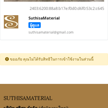
2403:6200:88a8:b17e:f0d0:d6f0:53c2:c645
SuthisaMaterial
ผู้ดูแล
suthisamaterial@gmail.com
ขออภัย คุณไม่ได้รับสิทธิในการเข้าใช้งานในส่วนนี้
SUTHISAMATERIAL
บริษัท ศุฐิศา จำกัด
(สำนักงานใหญ่)