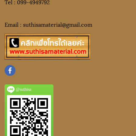
Tel :
099-4949792
Email : suthisamaterial@gmail.
com
@suthisa