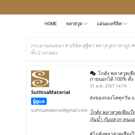
HOME
พลาสวูด
แผ่นอะคริลิค
กระดานสนทนา
>
บริษัท ศุฐิศา พลาสวูดราคาถูก
ทั้ง 2 เกรดค่ะ
โกดัง พลาสวูดเชี
ภายนอกได้ 100% ทั้ง
31 ม.ค. 2567 14:19
SuthisaMaterial
ส่งของกองโตทุกวัน แต
ผู้ดูแล
suthisamaterial@gmail.com
โกดัง พลาสวูดเชียงให
กันน้ำ กันปลวก ทนแด
#โกดังพลาสวูดเชียงให