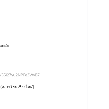
ลยค่ะ
gl/55i27yu2NPFe3WvB7
 (เมกาโฮมเชียงใหม่)