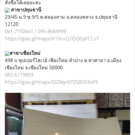
สั่งซื้อได้เลยนะคะ
สาขาปทุมธานี
29/45 ม.9 ซ.9/5 ต.คลองสาม อ.คลองหลวง จ.ปทุมธานี
12120
061-7192641 /
095-8684999
https://goo.gl/maps/V1SruQ7ZjQGyFCCs7
สาขาเชียงใหม่
498 ถ.ซุปเปอร์ไฮเวย์ เชียงใหม่-ลำปาง ต.ท่าศาลา อ.เมือง
เชียงใหม่ จ.เชียงใหม่ 50000
082-6179893
https://goo.gl/maps/f2ZMyrEPZQ6S55vF9