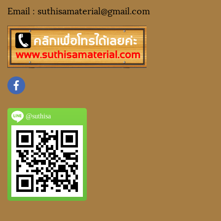
Email : suthisamaterial@gmail.
com
@suthisa