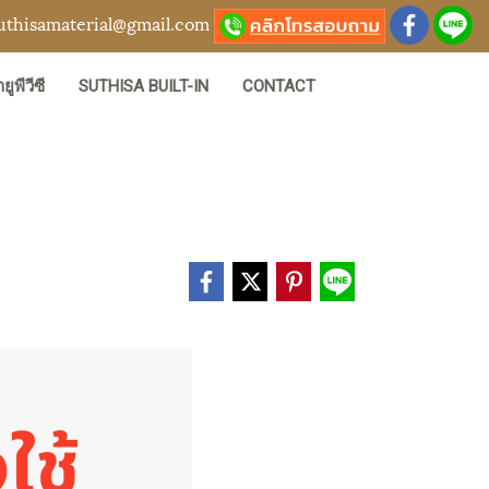
uthisamaterial@gmail.com
ยูพีวีซี
SUTHISA BUILT-IN
CONTACT