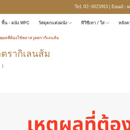
Tel.
02-1025913
| Email :
s
พื้น - ผนัง WPC
วัสดุตกแต่งผนัง
พีวีซีเทา / ใส
หลังคา
หตุผลที่ต้องใช้พลาสวูดตรากิเลนส้ม
ดตรากิเลนส้ม
|