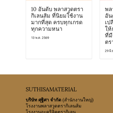
10 อันดับ พลาสวูดตรา
พลา
กิเลนส้ม ที่นิยมใช้งาน
อัน
มากที่สุด ครบทุกเกรด
เป
ทุกความหนา
ให้
ที่
13 พ.ค. 2569
ตรา
29 มิ.
SUTHISAMATERIAL
บริษัท ศุฐิศา จำกัด
(สำนักงานใหญ่)
โรงงานพลาสวูดตรากิเลนส้ม
โรงงานอะคริลิคตรากิเลน